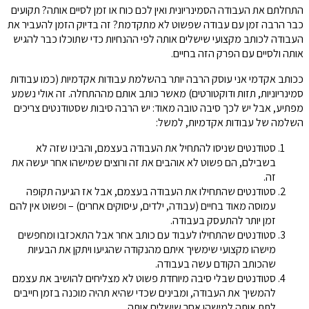
התחלתם את העבודה הסמינריונית ואין לכם כוח או זמן לסיים אותה? תקועים
כבר הרבה זמן עם עבודה שפשוט לא מתקדמת? זה בדיוק הזמן להעביר את
העבודה לכותב מקצועי שישלים אותה לפי ההנחיות כדי שתוכלו כבר להגיש
אותה ולסיים עם הפרק הזה בחיים.
ככותב אקדמי אני עוסק הרבה יותר בהשלמת עבודות אקדמיות (כמו עבודות
סמינריוניות, תזות ודוקטורטים) מאשר כותב אותם מההתחלה. זה אולי נשמע
מפתיע, אבל יש לכך סיבה טובה מאוד: יש הרבה סיבות שסטודנטים צריכים
השלמה של עבודות אקדמיות, למשל:
סטודנטים שניסו להתחיל את העבודה בעצמם, והבינו שזה לא
בשבילם, הם פשוט לא אוהבים את זה ורוצים שמישהו אחר יעשה את
זה.
סטודנטים שהתחילו את העבודה בעצמם, אבל אז הגיעה תקופה
עמוסה מאוד בחיים (עבודה, ילדים, עיסוקים אחרים) – ופשוט אין להם
זמן יותר להתעסק בעבודה.
סטודנטים שהתחילו לעבוד עם כותב אחר אבל התאכזבו ומחפשים
מישהו מקצועי שימשיך איתם מהנקודה שהגיעו ויתקן את הבעיות
שהכותב הקודם עשה בעבודה.
סטודנטים שבלי סיבה מיוחדת פשוט לא מצליחים להושיב את עצמם
להמשיך את העבודה, ומבינים שכדי שהיא תהיה מוכנה בזמן חייבים
לתת אותה למישהו אחר שישלים אותה.