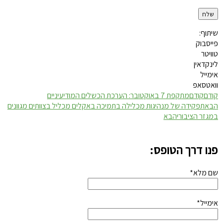
שיתוף:
פייסבוק
טוויטר
לינקדאין
אימייל
וואטסאפ
קודם
קודם
מתקפת 7 באוקטובר: הערכת הכשלים המודיעיניים
הבא
תפקידה של מנהיגות מכלילה בתמיכה באקלים מכליל בצוותים מגוונים
במגזר הציבורי
הבא
פנו דרך הטופס:
שם מלא*
אימייל*