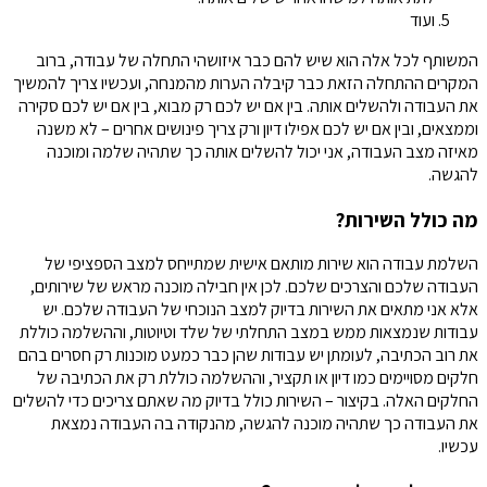
ועוד
המשותף לכל אלה הוא שיש להם כבר איזושהי התחלה של עבודה, ברוב
המקרים ההתחלה הזאת כבר קיבלה הערות מהמנחה, ועכשיו צריך להמשיך
את העבודה ולהשלים אותה. בין אם יש לכם רק מבוא, בין אם יש לכם סקירה
וממצאים, ובין אם יש לכם אפילו דיון ורק צריך פינושים אחרים – לא משנה
מאיזה מצב העבודה, אני יכול להשלים אותה כך שתהיה שלמה ומוכנה
להגשה.
מה כולל השירות?
השלמת עבודה הוא שירות מותאם אישית שמתייחס למצב הספציפי של
העבודה שלכם והצרכים שלכם. לכן אין חבילה מוכנה מראש של שירותים,
אלא אני מתאים את השירות בדיוק למצב הנוכחי של העבודה שלכם. יש
עבודות שנמצאות ממש במצב התחלתי של שלד וטיוטות, וההשלמה כוללת
את רוב הכתיבה, לעומתן יש עבודות שהן כבר כמעט מוכנות רק חסרים בהם
חלקים מסויימים כמו דיון או תקציר, וההשלמה כוללת רק את הכתיבה של
החלקים האלה. בקיצור – השירות כולל בדיוק מה שאתם צריכים כדי להשלים
את העבודה כך שתהיה מוכנה להגשה, מהנקודה בה העבודה נמצאת
עכשיו.