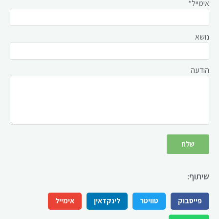
אימייל*
נושא
הודעה
שיתוף:
פייסבוק
טוויטר
לינקדאין
אימייל