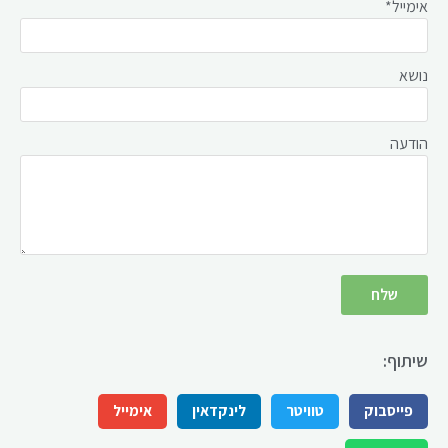
אימייל*
נושא
הודעה
שיתוף:
פייסבוק
טוויטר
לינקדאין
אימייל