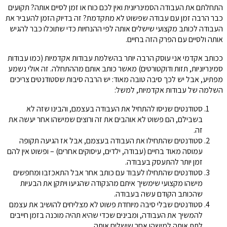
התחלתם את העבודה הסמינריונית ואין לכם כוח או זמן לסיים אותה? תקועים
כבר הרבה זמן עם עבודה שפשוט לא מתקדמת? זה בדיוק הזמן להעביר את
העבודה לכותב מקצועי שישלים אותה לפי ההנחיות כדי שתוכלו כבר להגיש
אותה ולסיים עם הפרק הזה בחיים.
ככותב אקדמי אני עוסק הרבה יותר בהשלמת עבודות אקדמיות (כמו עבודות
סמינריוניות, תזות ודוקטורטים) מאשר כותב אותם מההתחלה. זה אולי נשמע
מפתיע, אבל יש לכך סיבה טובה מאוד: יש הרבה סיבות שסטודנטים צריכים
השלמה של עבודות אקדמיות, למשל:
סטודנטים שניסו להתחיל את העבודה בעצמם, והבינו שזה לא
בשבילם, הם פשוט לא אוהבים את זה ורוצים שמישהו אחר יעשה את
זה.
סטודנטים שהתחילו את העבודה בעצמם, אבל אז הגיעה תקופה
עמוסה מאוד בחיים (עבודה, ילדים, עיסוקים אחרים) – ופשוט אין להם
זמן יותר להתעסק בעבודה.
סטודנטים שהתחילו לעבוד עם כותב אחר אבל התאכזבו ומחפשים
מישהו מקצועי שימשיך איתם מהנקודה שהגיעו ויתקן את הבעיות
שהכותב הקודם עשה בעבודה.
סטודנטים שבלי סיבה מיוחדת פשוט לא מצליחים להושיב את עצמם
להמשיך את העבודה, ומבינים שכדי שהיא תהיה מוכנה בזמן חייבים
לתת אותה למישהו אחר שישלים אותה.