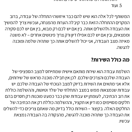
ועוד
המשותף לכל אלה הוא שיש להם כבר איזושהי התחלה של עבודה, ברוב
המקרים ההתחלה הזאת כבר קיבלה הערות מהמנחה, ועכשיו צריך להמשיך
את העבודה ולהשלים אותה. בין אם יש לכם רק מבוא, בין אם יש לכם סקירה
וממצאים, ובין אם יש לכם אפילו דיון ורק צריך פינושים אחרים – לא משנה
מאיזה מצב העבודה, אני יכול להשלים אותה כך שתהיה שלמה ומוכנה
להגשה.
מה כולל השירות?
השלמת עבודה הוא שירות מותאם אישית שמתייחס למצב הספציפי של
העבודה שלכם והצרכים שלכם. לכן אין חבילה מוכנה מראש של שירותים,
אלא אני מתאים את השירות בדיוק למצב הנוכחי של העבודה שלכם. יש
עבודות שנמצאות ממש במצב התחלתי של שלד וטיוטות, וההשלמה כוללת
את רוב הכתיבה, לעומתן יש עבודות שהן כבר כמעט מוכנות רק חסרים בהם
חלקים מסויימים כמו דיון או תקציר, וההשלמה כוללת רק את הכתיבה של
החלקים האלה. בקיצור – השירות כולל בדיוק מה שאתם צריכים כדי להשלים
את העבודה כך שתהיה מוכנה להגשה, מהנקודה בה העבודה נמצאת
עכשיו.