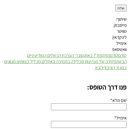
שיתוף:
פייסבוק
טוויטר
לינקדאין
אימייל
וואטסאפ
קודם
קודם
מתקפת 7 באוקטובר: הערכת הכשלים המודיעיניים
הבא
תפקידה של מנהיגות מכלילה בתמיכה באקלים מכליל בצוותים מגוונים
במגזר הציבורי
הבא
פנו דרך הטופס:
שם מלא*
אימייל*