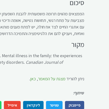
סיכום
הממצאים מהווים תרומה משמעותית להבנת השפעתן של 
מצביעות על מתח רגשי, תחושות נטישה, אשמה ודיכוי ר
עם אתגרי החיים לצד אח חולה, יש לפתח מענים מותאמ
ואחיות, ויעניקו להם את הלגיטימציה והתמיכה הדרושים
מקור
. Mental illness in the family: the experiences
ety disorders.
Canadian Journal of
ניתן להוריד
מצגת על המאמר
,
כאן
.‏
שיתוף:
פייסבוק
טוויטר
לינקדאין
אימייל