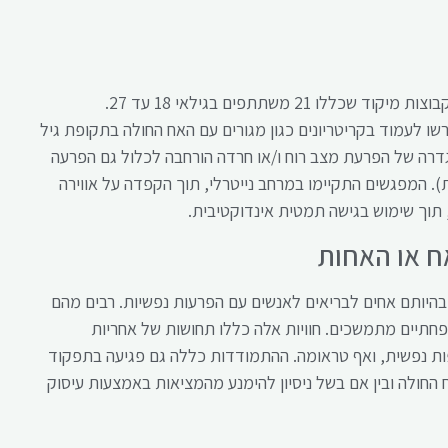
המחקר נעשה בשיטה איכותנית תיאורית, תוך שימוש בקבוצות מיקוד שכללו 21 משתתפים בגילאי 18 עד 27.
ו לעמוד בקריטריונים כגון מגורים עם האח החולה בתקופת גיל
דרה של הפרעת מצב רוח ו/או חרדה הורחבה לכלול גם הפרעה
טבית (ביפולרית). המפגשים התקיימו במרחב נייטרלי, תוך הקפדה על אווירה
 תוך שימוש בגישה תמטית אינדוקטיבית.
ח או האחות
היותם אחים לבריאים לאנשים עם הפרעות נפשיות. רבים מהם
חתיים מתמשכים. חוויות אלה כללו תחושות של אחריות
פות נפשית, ואף טראומה. ההתמודדות כללה גם פגיעה בתפקוד
ח החולה ובין אם בשל ניסיון להימנע מהמציאות באמצעות עיסוק