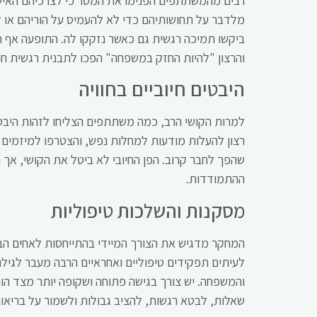
רבים מהמשתתפים הפנימו את המסר כי לצרכיהם האישיי
מלדבר על תחושותיהם כדי לא להעמיס על הוריהם או ל
ביקשו תמיכה רגשית גם כאשר נזקקו לה. התופעה אף ה
והרצון "להיות החזק במשפחה" הפכו לתבנית רגשית חו
היבטים חיוביים בחוויה
למרות הקושי הרב, כמה משתתפים הצליחו לזהות היבטי
רצון להעלות מודעות למחלות נפש, והצטרפו למיזמים 
שהפך לחבר קרוב. הפן החיובי לא ביטל את הקושי, אך
ההתמודדות.
מסקנות והשלכות טיפוליות
המחקר מדגיש את הצורך המיידי בהתייחסות לאחים ה
לעיתים תפקידים טיפוליים ואחראיים הרבה מעבר לגילם
והמשפחה. יש צורך בגישה פתוחה ושקופה יותר מצד הור
שאלות, לבטא רגשות, להציב גבולות ולשמור על בריאו