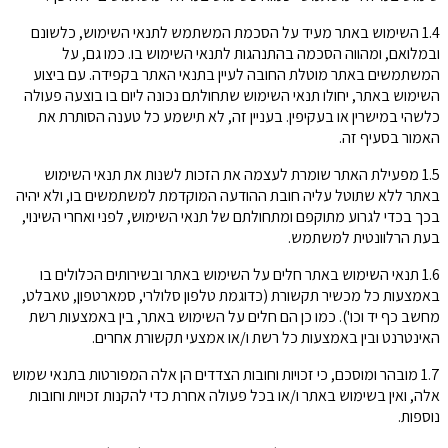
1.4 השימוש באתר מעיד על הסכמת המשתמש לתנאי השימוש, כלשונם
ובמלואם, ומהווה הסכמה בהתנהגות לתנאי השימוש בו. כמו גם, על
המשתמשים באתר מוטלת החובה לעיין בתנאי האתר בקפידה. עם ביצוע
השימוש באתר, יחולו תנאי השימוש שתחולתם נכונה ליום בו בוצעה פעולה
כלשהי במישרין או בעקיפין. בעניין זה, לא תישמע כל טענה הסותרת את
האמור בסעיף זה.
1.5 מפעילת האתר שומרת לעצמה את הזכות לשנות את תנאי השימוש
באתר ללא שתוטל עליה חובת ההודעה המוקדמת למשתמשים בו, ולא יהיה
בכך בכדי לגרוע מתוקפם ומתחולתם של תנאי השימוש, לפני ואחרי השינוי,
בעת הרלוונטית למשתמש.
1.6 תנאי השימוש באתר חלים על השימוש באתר ובשירותים הכלולים בו
באמצעות כל מכשיר תקשורת (כדוגמת טלפון סלולרי, סמארטפון, טאבלט,
מחשב כף יד וכו'). כמו כן הם חלים על השימוש באתר, בין באמצעות רשת
האינטרנט ובין באמצעות כל רשת ו/או אמצעי תקשורת אחרים.
1.7 מובהר ומוסכם, כי זכויות וחובות הצדדים הן אלה המפורטות בתנאי שמוש
אלה, ואין בשימוש באתר ו/או בכל פעולה אחרת כדי להקנות זכויות וחובות
נוספות.