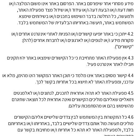
מידע מסחרי אחר שיפורסם באתר. הפרסום באתר אינו משום המלצה ו/או
חוות דעת ו/או הבעת דעה ו/או עידוד ו/או שידול מצד מפעילת האתר,
ולמעשה, כל החלטה בדבר השימוש בתכנים ו/או בשירותים שימצא
המשתמש באתר, תיעשה באחריותו הבלעדית של המשתמש בלבד.
4.2 ייתכן כי באתר יופיעו קישורים ו/או הפניות לאתרי אינטרנט אחרים ו/או
מקורות מידע ו/או לגופים ו/או לארגונים ו/או לחברות אחרים (להלן:
"קישורים").
4.3 אין מפעילת האתר מתחייבת כי כל הקישורים שימצאו באתר יהיו תקינים
ויובילו לאתר אינטרנט פעיל.
4.4 קישור מסוים באתר אינו מלמד כי תוכן האתר המקושר הינו מהימן, מלא או
עדכני, ומפעילת האתר לא תישא בכל אחריות בקשר לכך.
4.5 מפעילת האתר לא תהיה אחראית לתכנים, לנתונים ו/או לאלמנטים
ויזואליים שאליהם מוליכים הקישורים ואינה אחראית לכל תוצאה שתיגרם
מהשימוש בהם או מהסתמכות עליהם.
4.6 כל התקשרות בין המשתמש לבין צדדים שלישיים אליהם הקישורים
מוליכים תעשה מול אותם צדדים שלישיים בלבד, באחריותו ו/או באחריותם
בלבד, ולמפעילת האתר לא תהא כל אחריות ו/או מחויבות בקשר עם