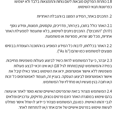
1.8 כותרות הפרקים מובאות לשם נוחות והתמצאות בלבד ולא ישמשו
כפרשנות תנאי השימוש.
2. התכנים באתר, המידע המוצג בו והגבלת האחריות
2.1 האתר כולל בתוכו, בין היתר, מדריכים, טקסטים, תמונות, ומידע נוסף
(להלן: "התכנים"). התכנים ניתנים לשימוש, בלא שתעמוד למפעילת האתר
אחריות, מכל סוג שהיא, מפורשת או משתמעת.
2.2 האתר בכללותו, לרבות כל המידע המופיע בו והתוכנה העומדת בבסיסו
מוצעים למשתמש כמו שהם ("As Is").
2.3 יובהר, כי על המשתמש להיות כשיר לביצוע פעולות משפטיות מחייבות.
במידה והמשתמש קטין (מתחת לגיל 18) ו/או אינו זכאי לבצע פעולות
משפטיות ללא אישור אפוטרופוס, יראו את השימוש באתר כאילו קיבל את
אישור האפוטרופוס לביצוע העסקה. בעניין זה, תעמוד לאפוטרופוס כל זכות
ו/או חובה בגין מעשיו ו/או מחדליו של המשתמש.
2.4 המשתמש מצהיר בזאת שהפרטים האישיים שהוא מוסר לאתר או עושה
בהם שימוש במסגרת האתר הינם פרטים נכונים, מדויקים, עדכניים ומלאים
לגבי זהותו האישית. כמו גם, המשתמש מצהיר כי ידוע לו שחל איסור מוחלט
לעשות שימוש בפרטים אישיים של אדם אחר ו/או להתחזות לאחר.