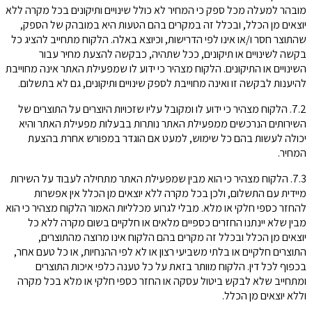
מובהר למעלה מכל ספק כי המחיר לא כולל שינויים ותיקונים בכל מקרה ללא
יוצאים מן הכלל, ובכלל זה במקרים בהם הטעות היא במובהק של הספק,
שהתוצר חסר ו/או אינו לפי הדרישות, וכיוצא באלה. הלקוח מתחייב להציג כל
בקשה לשינויים או תיקונים, ככל שתהיה, כבקשה להצעת מחיר עבור
השינויים או התיקונים. הלקוח מצהיר כי ידוע לו שמפעילת האתר אינה מחוייבת
להיענות לבקשה זו ואינה מחוייבת לספק שינויים ותיקונים, גם לא בתשלום.
7.2. הלקוח מצהיר כי ידוע לו ומקובל עליו שזכויות היוצרים על התוצרים של
השירותים הנרכשים ממפעילת האתר נותרות בבעלות מפעילת האתר והיא
יכולה לעשות בהם כל שימוש, למעט אם הוגדר במפורש אחרת בהצעת
המחיר.
7.3. הלקוח מצהיר כי הוא מבין שמפעילת האתר מתחילה לעבוד על השירות
מיידית עם התשלום, ולכן בכל מקרה ללא יוצאים מן הכלל אין אפשרות
להחזר כספי חלקי או מלא. מבלי לגרוע מכלליות האמור הלקוח מצהיר כי הוא
מבין שלא יינתנו החזרים כספיים מלאים או חלקיים בשום מקרה ללא כל
יוצאים מן הכלל ובכלל זה מקרים בהם הלקוח אינו מרוצה מהתוצרים,
התוצרים חלקיים או בלתי משביעי רצון או לא לפי ההנחיות, או כל טעם אחר,
בכפוף לכל דין. הלקוח מוותר בזאת על כל טענה כלפי איכות התוצרים
ומתחייב שלא לבקש ביטול עסקה או החזר כספי חלקי או מלא בכל מקרה
וללא יוצאים מן הכלל.