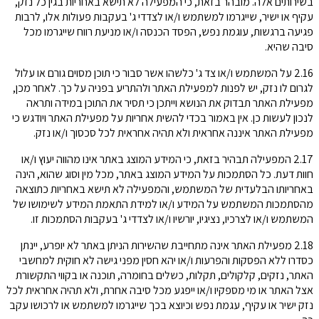
בשירותים אלה. מובהר בזאת, כי המפעילה לא תישא באחריות בגין כל נזק,
עקיף או ישיר, שייגרמו למשתמש ו/או לצדדי ג' בעקבות פעולות אלו, לרבות
פגיעה ברגשות, עוגמת נפש, הפסד הכנסה ו/או מניעת רווח שייגרמו מכל
סיבה שהיא.
2.16 על המשתמש ו/או צד ג' כלשהו אשר סבור כי תוכן מסוים גורם או עלול
לגרום לו נזק, יש לפנות למפעילת האתר ולהתריע בפניה על כך. לאחר מכן,
מפעילת האתר תבדוק את הנושא וייתכן כי תסיר את התוכן במידה ותראה
לנכון לעשות כן. אין באמור בכדי להשית אחריות על מפעילת האתר ויודגש כי
מפעילת האתר איננה אחראית ולא תהיה אחראית לכל סכסוך ו/או נזק.
2.17 המפעילה תבהיר בזאת, כי המידע המוצג באתר אינו מהווה יעוץ ו/או
חוות דעת. כל הסתמכות על המידע המוצג באתר, מכל מין וסוג שהוא, הינה
באחריותו הבלעדית של המשתמש, והמפעילה לא תישא באחריות כתוצאה
מהסתמכות המשתמש על המידע ו/או למידת התאמת המידע לשימושו של
המשתמש ו/או לצרכיו, נציגיו, יורשיו ו/או לצדדי ג' בעקבות הסתמכות זו.
2.18 מפעילת האתר אינה מתחייבת שהשירות הניתן באתר לא יופרע, יינתן
כסדרו ללא הפסקות והפרעות ו/או יהא חסין מפני גישה לא חוקית למחשבי
האתר, נזקים, קלקולים, תקלות, כשלים בחומרה, תוכנה או בקווי התקשורת
אצל האתר או מי מספקיו ו/או ייפגע מכל סיבה אחרת, ולא תהיה אחראית לכל
נזק ישיר או עקיף, עגמת נפש וכיוצא בכך שייגרמו למשתמש או לרכושו עקב