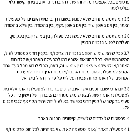
פרסומם בכל אמצעי המדיה והרשתות החברתיות. זאת, בצירוף קישור גלוי
ובולט לאתר.
3.5 המשתמש מתחייב שלא לפגוע בשום דרך בזכויות היוצרים של מפעילת
האתר, בין אם באופן ישיר ובין אם באופן עקיף, בין בתמורה ובין שלא בתמורה.
3.6 המשתמש מתחייב שלא לעשות כל פעולה, בין במישרין ובין בעקיפין,
העלולה לפגוע בזכויות הקניין.
3.7 ככל שיהא שימוש הפוגע בזכויות היוצרים ו/או בקניין רוחני כמפורט לעיל,
המשתמש יישא בכל ההוצאות אשר יגרמו למפעילת האתר ו/או ללקוחות
האתר ו/או למשתמש עצמו בגין שימוש זה, וזאת, מבלי לגרוע מכל סעד אחר
המגיע למפעילת האתר מכוח הסכם ו/או מכוח הדין. חדירה למערכת
המחשב של האתר מהווה עבירה פלילית על פי הדין החל בישראל.
3.8 יובהר כי ישנם תכנים אשר אינם שייכים בהכרח למפעילת האתר אלא ניתן
למפעילת האתר רשות לבצע שימוש מסחרי בהם בדרך של רישיון כדין. כל
סעיף בהקשר של קניין רוחני כפי שהובא לעיל יחול ויהיה תקף אף לגבי תכנים
אלו.
4. פרסומות של צדדים שלישיים, קישורים והפניות באתר
4.1 מפעילת האתר ו/או מי מטעמה לא תישא באחריות לכל תוכן פרסומי ו/או