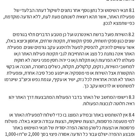
8.1 תנאי השימוש וכל נתון נוסף אחר נתונים לשיקול דעתה הבלעדי של
מפעילת האתר, אשר תהא רשאית לשנותם מעת לעת, ללא הודעה מוקדמת,
כפי שתמצא לנכון.
8.2 השירות פועל ברשת האינטרנט ועל כן מטבע הדברים תלוי בגורמים
שונים כגון ספקי תשתית, ספקי תקשורת, תקינות שרתים, אחסון וכיוצא באלו,
אשר עשויים להינזק, להפסיק לפעול ולהיפגע עקב גורמים שונים. מפעילת
האתר אינה נותנת כל מצג או התחייבות לגבי תקינות פעילות האתר ו/או
פעולתו ללא הפרעות ו/או תקלות ו/או כי יהיה חסין מפני גישה לא חוקית
למחשבי השירות, נזקים, קלקולים, תקלות, כשלים בחומרה, תוכנה או בקווי
התקשורת אצל השירות או מי מספקיה או ייפגע מכל סיבה אחרת, ומפעילת
האתר לא תהיה אחראית לכל נזק, ישיר או עקיף, עגמת נפש וכיוצ"ב שייגרמו
למשתמש או לרכושו עקב כך.
8.3 רישומי המחשב של האתר בדבר הפעולות המתבצעות דרך האתר יהוו
ראיה חלוטה לנכונות הפעולות.
8.4 אין להשתמש באתר ובמידע המוצג בו כדי לשלוח למפעילת האתר או
למי מטעמה פרסומות, הצעות שיווקיות, הצעות עבודה וכיוצא באלה. משלוח
פרסומות או הצעות כלשהן מהווה הפרה יסודית של תנאי השימוש באתר
ומבצע ההפרה ישלם עבור כל הודעה אסורה פיצוי בסך 2,000 ש"ח ו-1,000