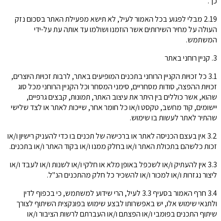
כך.
2.19 מבלי לפגוע בכל האמור לעיל, לא תישא מפעילת האתר בסכום נזק
העולה על מחיר השירותים אשר הוזמנו ושולמו עד אותה עת על-ידי
המשתמש.
3. קניין רוחני באתר
3.1 כל זכויות הקניין הרוחני בתכנים המופיעים באתר, לרבות זכויות היוצרים,
זכויות ההפצה, סודות מסחריים, סימני המסחר וכל הקניין הרוחני מכל סוג
שהוא, אשר כוללים בין היתר את עיצוב האתר, תמונות, קבצים גרפיים,
יישומים, קוד מחשב, טקסט ו/או כל חומר אחר, שייכות לאתר או לצד שלישי
שהתיר לאתר לעשות בו שימוש.
3.2 אין בעצם הכניסה לאתר או ברכישה של תכנים בו כדי להעניק רישיון ו/או
זכות כלשהם בתכולת האתר ו/או בחלק ממנו ו/או בקוד האתר ו/או בתכנים.
3.3 אין להעתיק ו/או לשכפל באופן מלא או חלקי ו/או לשנות ו/או לעבד ו/או
ליצור נגזרות ו/או למכור ו/או להשכיר כל חלק מהתכנים הנ"ל.
3.4 חרף האמור בסעיף 3.3 לעיל, הרי שידוע למשתמש, כי בכפוף לדין
ולתנאי שימוש אלו, יש באפשרותו לבצע שימוש בפונקצית השיתוף לצורך
שיתוף התכנים בפומבי ו/או הפצתם ו/או העברתם לרשות הציבור ו/או