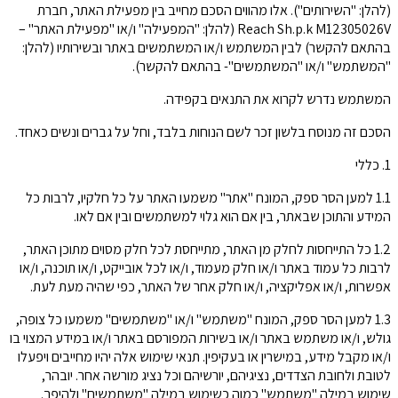
(להלן: "השירותים"). אלו מהווים הסכם מחייב בין מפעילת האתר, חברת
Reach Sh.p.k M12305026V (להלן: "המפעילה" ו/או "מפעילת האתר" –
בהתאם להקשר) לבין המשתמש ו/או המשתמשים באתר ובשירותיו (להלן:
"המשתמש" ו/או "המשתמשים"- בהתאם להקשר).
המשתמש נדרש לקרוא את התנאים בקפידה.
הסכם זה מנוסח בלשון זכר לשם הנוחות בלבד, וחל על גברים ונשים כאחד.
1. כללי
1.1 למען הסר ספק, המונח "אתר" משמעו האתר על כל חלקיו, לרבות כל
המידע והתוכן שבאתר, בין אם הוא גלוי למשתמשים ובין אם לאו.
1.2 כל התייחסות לחלק מן האתר, מתייחסת לכל חלק מסוים מתוכן האתר,
לרבות כל עמוד באתר ו/או חלק מעמוד, ו/או לכל אובייקט, ו/או תוכנה, ו/או
אפשרות, ו/או אפליקציה, ו/או חלק אחר של האתר, כפי שהיה מעת לעת.
1.3 למען הסר ספק, המונח "משתמש" ו/או "משתמשים" משמעו כל צופה,
גולש, ו/או משתמש באתר ו/או בשירות המפורסם באתר ו/או במידע המצוי בו
ו/או מקבל מידע, במישרין או בעקיפין. תנאי שימוש אלה יהיו מחייבים ויפעלו
לטובת ולחובת הצדדים, נציגיהם, יורשיהם וכל נציג מורשה אחר. יובהר,
שימוש במילה "משתמש" כמוה כשימוש במילה "משתמשים" ולהיפך.