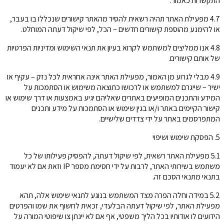
התקשרות כאמור.
4.7 מפעילת האתר תהיה רשאית להסיר מהאתר קישורים שנכללו בו בעבר,
או להימנע מהוספת קישורים חדשים – הכל, לפי שיקול דעתה המוחלט.
4.8 אנו ממליצים למשתמש לקרוא בעיון את תנאי השימוש ומדיניות הפרטיות
של אותם קישורים.
4.9 מבלי לגרוע מן האמור, מפעילת האתר אינה אחראית לכל נזק – עקיף או
ישיר – שייגרם למשתמש או לרכושו כתוצאה משימוש או הסתמכות על
המידע והתכנים המופיעים באתרים שאליהם יגיע באמצעות או דרך שימוש או
קישור הקיימים באתר ו/או בגין שימוש או הסתמכות על מידע ותכנים
המתפרסמים באתר על ידי צדדים שלישיים.
5. הפסקת שימוש ושיפוי
5.1 מפעילת האתר רשאית, לפי שיקול דעתה, להפסיק פעילותו של כל
משתמש בשירותי האתר, לרבות על ידי חסימת מספר IP וזאת אם לא יעמוד
בתנאי מתנאי הסכם זה.
5.2 במידה וחלה הפרה מצד המשתמש בנוגע לתנאי שימוש אלה, תהא
מפעילת האתר, לפי שיקול דעתה הבלעדי, זכאית לחשוף את שמו והפרטים
הידועים לו אודותיו בכל הליך משפטי, אף אם לא יינתן צו שיפוטי המורה על