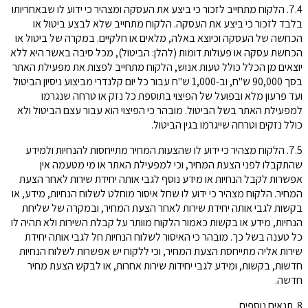
7.4. הלקוח מתחייב לזכור כי ביצע את העסקה ומצהיר כי ידוע לו שבאחריותו
בלבד לזכור כי ביצע את העסקה. הלקוח מתחייב שלא לבצע ביטול או
הכחשה של העסקה וכיוצא באלה, מלאים או חלקיים. במקרה של ביטול או
הכחשת עסקה או פעולות דומות (להלן: הביטול), מכל סיבה באשר היא ללא
יוצאים מן הכלל כולל טעות אנוש, הלקוח מתחייב לפצות את מפעילת האתר
בסך 90,000 ש"ח, וב-1,000 ש"ח עבור כל יום קלנדרי מביצוע ניסיון הביטול
ועד פרעון מלא ובפועל של הפיצוי בתוספת כל נזק או טרחה שנגרמו
למפעילת האתר בשל הביטול. מובהר כי הפיצוי הוא עבור עצם הביטול ולא
כולל נזקים וטרחה שייגרמו בגין הביטול.
7.5. הלקוח מצהיר כי ידוע לו שהצעות המחיר מתייחסות להנחיות ולמידע
שהתקבלו לפני הצעת המחיר, וכי למפעילת האתר או מי מטעמה אין
אפשרות לקבל הנחיות או מידע נוסף לגבי אותה יחידת שירות לאחר הצעת
המחיר. הלקוח מצהיר כי ידוע לו שחל איסור מוחלט לשלוח הנחיות, מידע, או
בקשות לגבי אותה יחידת שירות לאחר הצעת המחיר, ובמקרה של שליחת
הנחיות, מידע או בקשות כאמור הלקוח מוותר על קבלת השירות ולא תהיה לו
כל טענה בשל כך. מובהר כי האיסור לשלוח הנחיות חל לגבי אותה יחידת
שירות אליה מתייחסת הצעת המחיר, וכי ללקוח יש אפשרות לשלוח הנחיות
חדשות, בקשות, ומידע לגבי יחידות שירות אחרות, או לבקש הצעת מחיר
חדשה.
8. תנאים נוספים