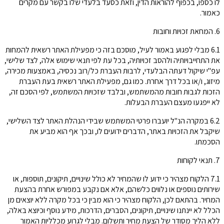
לו כספו, בכפוף להוראות הדין, וזאת כסעד בלעדי שלו בקשר עם מקרים
כאמור.
6. המחאת זכויות וחובות
6.1 מבלי לפגוע באמור לעיל, מוסכם בזה כי מפעילת האתר רשאית להמחות
את התחייבויותיה ולהסב זכויותיה, בכל עת לפי תנאי שימוש אלה, לצד שלישי,
עפ"י שיקול דעתה הבלעדי, לרבות העברת כל/רוב נכסיה, באמצעות מכירה,
מיזוג, ו/או בכל דרך אחרת. כמו גם, מפעילת האתר רשאית בעת העברת
הזכות לגבות חובות מהמשתמש, ובלבד שזכויות המשתמש, לפי הסכם זה,
לא ייפגעו מעצם העברת הבעלות.
6.2 במקרה הנ"ל יועברו פרטי המשתמש שבידי הנהלת האתר לצד השלישי,
שיקבל את הזכויות באתר, הדברים ידועים לו, ובכך אף הוא מביע את
הסכמתו.
7. תנאי לקוחות
7.1 הלקוח מצהיר כי ידוע לו שהמחיר לא כולל שינויים, תיקונים, תוספות, או
שירותים נוספים או נלווים כלשהם, אלא אם נקבע במפורש אחרת בהצעת
המחיר. בהתאם לכן, הלקוח מצהיר כי הוא מבין כי בכל מקרה ללא יוצאים מן
הכלל לא יינתנו שינויים, תיקונים, הסברים, הדרכות, מידע נוסף וכיוצא באלה,
ללא הליך מסודר של הצעת מחיר ותשלום. מבלי לגרוע מכלליות האמור