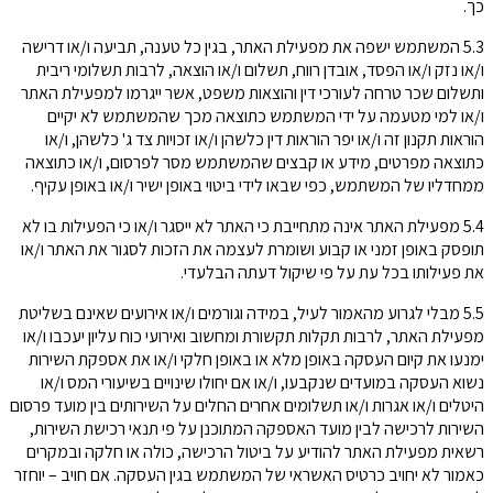
כך.
5.3 המשתמש ישפה את מפעילת האתר, בגין כל טענה, תביעה ו/או דרישה
ו/או נזק ו/או הפסד, אובדן רווח, תשלום ו/או הוצאה, לרבות תשלומי ריבית
ותשלום שכר טרחה לעורכי דין והוצאות משפט, אשר ייגרמו למפעילת האתר
ו/או למי מטעמה על ידי המשתמש כתוצאה מכך שהמשתמש לא יקיים
הוראות תקנון זה ו/או יפר הוראות דין כלשהן ו/או זכויות צד ג' כלשהן, ו/או
כתוצאה מפרטים, מידע או קבצים שהמשתמש מסר לפרסום, ו/או כתוצאה
ממחדליו של המשתמש, כפי שבאו לידי ביטוי באופן ישיר ו/או באופן עקיף.
5.4 מפעילת האתר אינה מתחייבת כי האתר לא ייסגר ו/או כי הפעילות בו לא
תופסק באופן זמני או קבוע ושומרת לעצמה את הזכות לסגור את האתר ו/או
את פעילותו בכל עת על פי שיקול דעתה הבלעדי.
5.5 מבלי לגרוע מהאמור לעיל, במידה וגורמים ו/או אירועים שאינם בשליטת
מפעילת האתר, לרבות תקלות תקשורת ומחשוב ואירועי כוח עליון יעכבו ו/או
ימנעו את קיום העסקה באופן מלא או באופן חלקי ו/או את אספקת השירות
נשוא העסקה במועדים שנקבעו, ו/או אם יחולו שינויים בשיעורי המס ו/או
היטלים ו/או אגרות ו/או תשלומים אחרים החלים על השירותים בין מועד פרסום
השירות לרכישה לבין מועד האספקה המתוכנן על פי תנאי רכישת השירות,
רשאית מפעילת האתר להודיע על ביטול הרכישה, כולה או חלקה ובמקרים
כאמור לא יחויב כרטיס האשראי של המשתמש בגין העסקה. אם חויב – יוחזר