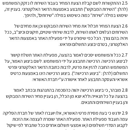
2.5 ההתקשרות לשם קבלת הצעת המחיר בעבור השירות לו נזקק המשתמש
(להלן: "השירות המבוקש") תתבצע באמצעות הדואר האלקטרוני. בעניין זה,
שימוש במילה "שירות" כמוה כשימוש במילה "שירותים", ולהיפך.
2.6 הצעת המחיר תכלול את מחיר השירות המבוקש וכן את מחירם של
השירותים הנלווים לאותו השירות, לרבות שירותי שינויים, תיקונים וכיוצ"ב, ככל
ויהיה בהם צורך. הכל כפי שיפורט על ידי מפעילת האתר באמצעות הדואר
האלקטרוני, בטרם יבוצע התשלום ומראש.
2.7 ככל והמשתמש יסכים לאמור בהצעה, מפעילת האתר תשלח קישור
לביצוע הרכישה. הרכישה תתבצע על ידי המשתמש. לשם ביצוע האמור, על
המשתמש החובה להזין את פרטיו, לרבות כתובת הדואר האלקטרוני ופרטי
התשלום (להלן : "ביצוע הרכישה"). ביצוע הרכישה הינו באמצעות כרטיס
אשראי והעסקה תתבצע לאחר אישורה ע"י חברת האשראי.
2.8 מובהר, כי ביצוע הרכישה יהווה כהסכמה בהתנהגות ובכתב לאמור
בהצעה על כל תנאייה וללא יוצא מן הכלל, הן בעניין מחיר השירות המבוקש
והן בעניין השירותים והתנאים.
2.9 יודגש כי בעת מסירת פרטי האשראי, אלו יועברו לאתר של חברת הסליקה
עמה תעבוד מפעילת האתר. מפעילת האתר שומרת לעצמה את הזכות
לקבוע הסדרי תשלומים ו/או אמצעי תשלום אחרים ככל שתבחר לפי שיקול