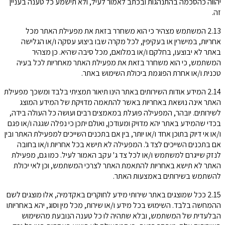
יהווה כהסכמה בהתנהגות ובכתב לאמור לעיל, ולא תישמע כל טענה בעניין
זה.
2.13 המשתמש מצהיר כי הוא משחרר בזאת את מפעילת האתר מכל
אחריות, במישרין או בעקיפין, לכל מקרה שבו ביצוע עסקה ו/או הגלישה
באתר לא יבוצעו, בחלקם ו/או במלואם, מכל סיבה שהיא. כן מצהיר
המשתמש, כי הוא משחרר בזאת את מפעילת האתר מאחריות לכל בעיה
טכנית ו/או אחרת הפוגמת ביכולת השימוש באתר.
2.14 המידע אודות השירותים באתר הינו תיאור תמציתי בלבד ומשכך מפעילת
האתר אינה נושאת באחריות באשר להתאמה מדויקת של המידע המוצג
לשירותים. יובהר, המפעילה פועלת במאמצים רבים ועושה כל העולה בידה,
בכדי שהמידע באתר יהא מדויק ומעודכן, ואולם יתכן כי נפלה שגגה ו/או פגם
ו/או אי דיוק בתוכן אחד ו/או יותר, בין אם בתכנים השייכים למפעילת האתר ובין
אם בתכנים השייכים לצד ג'. המפעילה לא תישא בכל אחריות ו/או בחובה
לנזק שייגרם למשתמש ו/או לכל צד ג' עקב האמור לעיל. כמו גם, מפעילת
האתר לא תישא באחריות להתאמת האתר לצרכי המשתמש, וכן לאי יכולת
להשתמש בשירותים באמצעות האתר.
2.15 ככל שמוצגים באתר שירותי מידע לחוקרים באקדמיה, אלו מוצגים לשם
ההמחשה בלבד. השימוש בכל מידע ו/או שירות, מכל מין וסוג, יהא באחריותו
הבלעדית של המשתמש, ובלא שתהיה לו כל טענה הנובעת מהשימוש