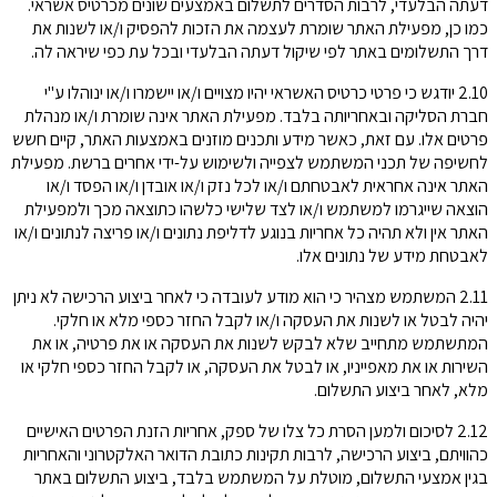
דעתה הבלעדי, לרבות הסדרים לתשלום באמצעים שונים מכרטיס אשראי.
כמו כן, מפעילת האתר שומרת לעצמה את הזכות להפסיק ו/או לשנות את
דרך התשלומים באתר לפי שיקול דעתה הבלעדי ובכל עת כפי שיראה לה.
2.10 יודגש כי פרטי כרטיס האשראי יהיו מצויים ו/או יישמרו ו/או ינוהלו ע"י
חברת הסליקה ובאחריותה בלבד. מפעילת האתר אינה שומרת ו/או מנהלת
פרטים אלו. עם זאת, כאשר מידע ותכנים מוזנים באמצעות האתר, קיים חשש
לחשיפה של תכני המשתמש לצפייה ולשימוש על-ידי אחרים ברשת. מפעילת
האתר אינה אחראית לאבטחתם ו/או לכל נזק ו/או אובדן ו/או הפסד ו/או
הוצאה שייגרמו למשתמש ו/או לצד שלישי כלשהו כתוצאה מכך ולמפעילת
האתר אין ולא תהיה כל אחריות בנוגע לדליפת נתונים ו/או פריצה לנתונים ו/או
לאבטחת מידע של נתונים אלו.
2.11 המשתמש מצהיר כי הוא מודע לעובדה כי לאחר ביצוע הרכישה לא ניתן
יהיה לבטל או לשנות את העסקה ו/או לקבל החזר כספי מלא או חלקי.
המתשתמש מתחייב שלא לבקש לשנות את העסקה או את פרטיה, או את
השירות או את מאפייניו, או לבטל את העסקה, או לקבל החזר כספי חלקי או
מלא, לאחר ביצוע התשלום.
2.12 לסיכום ולמען הסרת כל צלו של ספק, אחריות הזנת הפרטים האישיים
כהוויתם, ביצוע הרכישה, לרבות תקינות כתובת הדואר האלקטרוני והאחריות
בגין אמצעי התשלום, מוטלת על המשתמש בלבד, ביצוע התשלום באתר