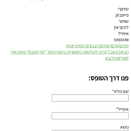
שיתוף:
פייסבוק
טוויטר
לינקדאין
אימייל
וואטסאפ
קודם
קודם
השלמת עבודות סמינריוניות
הבא
בין אבל פרטי לאלימות היסטורית: ניתוח השיר "ימי חשבון" מאת אורי
סטריזובר
הבא
פנו דרך הטופס:
שם מלא*
אימייל*
נושא