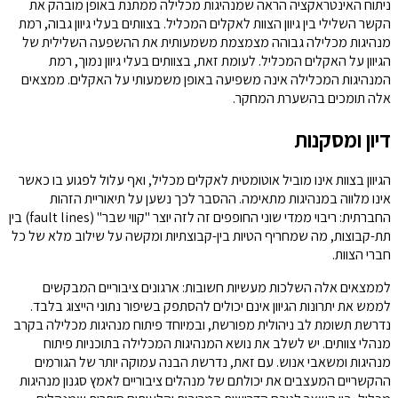
ניתוח האינטראקציה הראה שמנהיגות מכלילה ממתנת באופן מובהק את
הקשר השלילי בין גיוון הצוות לאקלים המכליל. בצוותים בעלי גיוון גבוה, רמת
מנהיגות מכלילה גבוהה מצמצמת משמעותית את ההשפעה השלילית של
הגיוון על האקלים המכליל. לעומת זאת, בצוותים בעלי גיוון נמוך, רמת
המנהיגות המכלילה אינה משפיעה באופן משמעותי על האקלים. ממצאים
אלה תומכים בהשערת המחקר.
דיון ומסקנות
הגיוון בצוות אינו מוביל אוטומטית לאקלים מכליל, ואף עלול לפגוע בו כאשר
אינו מלווה במנהיגות מתאימה. ההסבר לכך נשען על תיאוריית הזהות
החברתית: ריבוי ממדי שוני החופפים זה לזה יוצר "קווי שבר" (fault lines) בין
תת-קבוצות, מה שמחריף הטיות בין-קבוצתיות ומקשה על שילוב מלא של כל
חברי הצוות.
לממצאים אלה השלכות מעשיות חשובות: ארגונים ציבוריים המבקשים
לממש את יתרונות הגיוון אינם יכולים להסתפק בשיפור נתוני הייצוג בלבד.
נדרשת תשומת לב ניהולית מפורשת, ובמיוחד פיתוח מנהיגות מכלילה בקרב
מנהלי צוותים. יש לשלב את נושא המנהיגות המכלילה בתוכניות פיתוח
מנהיגות ומשאבי אנוש. עם זאת, נדרשת הבנה עמוקה יותר של הגורמים
ההקשריים המעצבים את יכולתם של מנהלים ציבוריים לאמץ סגנון מנהיגות