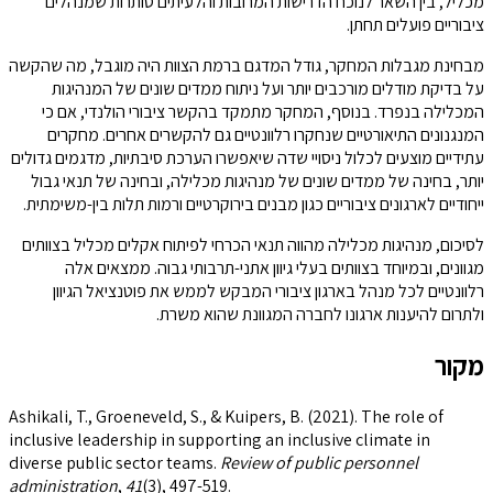
מכליל, בין השאר לנוכח הדרישות המרובות והלעיתים סותרות שמנהלים
ציבוריים פועלים תחתן.
מבחינת מגבלות המחקר, גודל המדגם ברמת הצוות היה מוגבל, מה שהקשה
על בדיקת מודלים מורכבים יותר ועל ניתוח ממדים שונים של המנהיגות
המכלילה בנפרד. בנוסף, המחקר מתמקד בהקשר ציבורי הולנדי, אם כי
המנגנונים התיאורטיים שנחקרו רלוונטיים גם להקשרים אחרים. מחקרים
עתידיים מוצעים לכלול ניסויי שדה שיאפשרו הערכת סיבתיות, מדגמים גדולים
יותר, בחינה של ממדים שונים של מנהיגות מכלילה, ובחינה של תנאי גבול
ייחודיים לארגונים ציבוריים כגון מבנים בירוקרטיים ורמות תלות בין-משימתית.
לסיכום, מנהיגות מכלילה מהווה תנאי הכרחי לפיתוח אקלים מכליל בצוותים
מגוונים, ובמיוחד בצוותים בעלי גיוון אתני-תרבותי גבוה. ממצאים אלה
רלוונטיים לכל מנהל בארגון ציבורי המבקש לממש את פוטנציאל הגיוון
ולתרום להיענות ארגונו לחברה המגוונת שהוא משרת.
מקור
Ashikali, T., Groeneveld, S., & Kuipers, B. (2021). The role of
inclusive leadership in supporting an inclusive climate in
diverse public sector teams.
Review of public personnel
administration
,
41
(3), 497-519.