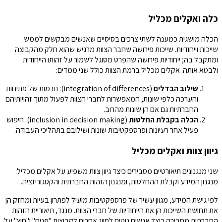
כלה ואקלים מכליל
הכלה מושגית כמענה לשתי צרכים בסיסיים שאנשים מבקשים לממש:
שייכות וייחודיות. שייכות פירושה שחבר הצוות מרגיש שהוא חלק מהקבוצה
ומתקבל בה; ייחודיות פירושה שהפרט מסוגל לשמור על זהותו הייחודית
ולבטא אותה. אקלים מכליל ברמת הצוות כולל שני ממדים:
שילוב הבדלים
(integration of differences): נורמות של פתיחות
והערכה כלפי שונות, המאפשרות לחברי הצוות לפעול מתוך זהויותיהם
החברתיות גם אם הן שונות מהרוב.
הכלה בקבלת החלטות
(inclusion in decision making): חיפוש
פעיל אחר רעיונות ופרספקטיבות שונות ושילובם בתהליכי העבודה.
גיוון צוות ואקלים מכליל
שני מנגנונים תיאורטיים מסבירים כיצד גיוון צוות משפיע על אקלים מכליל:
מנגנון המידע וקבלת ההחלטות, ומנגנון הזהות החברתית והקטגוריזציה.
לפי גישת המידע, מגוון עשיר של פרספקטיבות מועיל לפתרון בעיות ומחזק הן
את תחושת השייכות הן את הייחודיות של חברי הצוות. מנגד, תיאוריית הזהות
החברתית מסבירה כיצד אנשים נוטים לסווג אחרים לקבוצות "פנים" ו"חוץ" על