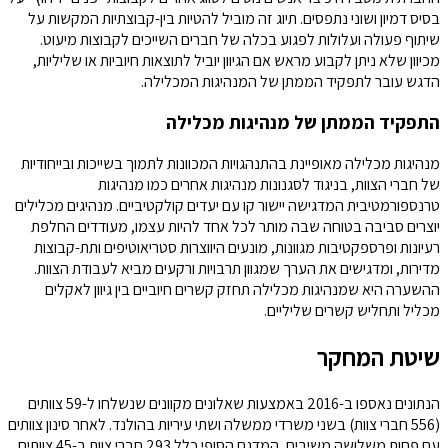
בסיס דמיון ושוני נתפסים. תיוג זה מוביל להטיות בין-קבוצתיות המקשות על
שיתוף פעולה ועלולות לפגוע בכלה של חברים השייכים לקבוצות מיעוט.
מכיוון שלא ניתן לקבוע מראש אם הגיוון יוביל לתוצאות חיוביות או שליליות,
הדגש עובר לתפקיד הממתן של המנהיגות המכלילה.
התפקיד הממתן של מנהיגות מכלילה
מנהיגות מכלילה מאופיינת בהתנהגויות המכוונות לתמוך בשייכות ובייחודיות
של חברי הצוות, בניגוד לסגנונות מנהיגות אחרים כמו מנהיגות
טרנספורמטיבית המדגישה יישור קו עם יעדים קולקטיביים. מנהיגים מכלילים
יוצרים סביבה בטוחה שבה מותר לכל אחד להיות עצמו, מעודדים החלפת
רעיונות ופרספקטיבות מגוונות, מונעים היווצרות סטריאוטיפים ותת-קבוצות
מדירות, ומדגישים את הערך שמגוון תרבויות ורקעים מביא לעבודת הצוות.
ההשערה היא שמנהיגות מכלילה תחזק קשרים חיוביים בין גיוון לאקלים
מכליל ותחליש קשרים שליליים.
שיטת המחקר
הנתונים נאספו ב-2016 באמצעות שאלונים מקוונים שנשלחו ל-59 צוותים
(556 חברי צוות) בשני משרדי ממשלה ושתי עיריות בהולנד. לאחר סינון צוותים
עם פחות משלושה משיבים, המדגם הסופי כלל 293 חברי צוות ב-45 צוותים.