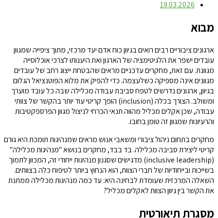
19.03.2026
מבוא
ארגונים ציבוריים רבים רואים בגיוון כוח אדם יעד מרכזי, מתוך ציפייה שמגוון
עובדים ישפר את הלגיטימציה של הארגון ואת היענותו לצרכי אוכלוסייה
מגוונת. עם זאת, מחקרים עדכניים מראים שהבטחת ייצוג רחב של עובדים
מגוונים אינה מספיקה כשלעצמה. כדי להפיק את מלוא הפוטנציאל הגלום
בגיוון, ארגונים נדרשים לטפח סביבת עבודה מכלילה שבה כל עובד מוערך
ומשולב. הצורך בכלה (inclusion) הופך קריטי עוד יותר בהקשר של צוותי
עבודה, שכן אקלים מכליל מהווה תנאי הכרחי לניצול מגוון הפרספקטיבות
והרעיונות שמגוון זה טומן בחובו.
מחקרים בתחום ניהול ציבורי ומשאבי אנוש מראים שמנהיגות תומכת היא גורם
קריטי ליצירת סביבה מכלילה. בד בבד, מחקרים בנושא "מנהיגות מכלילה"
(inclusive leadership) מדגישים שסגנון מנהיגות ייחודי זה, המכוון לתמוך
בשייכות ובייחודיות של חברי הצוות, הוא הנחוץ ביותר לטיפוח כלה בצוותים.
השאלה המרכזית שעומדת לבחינה היא: עד כמה מנהיגות מכלילה ממתנת
את הקשר בין גיוון הצוות לאקלים מכליל?
מסגרת תיאורטית