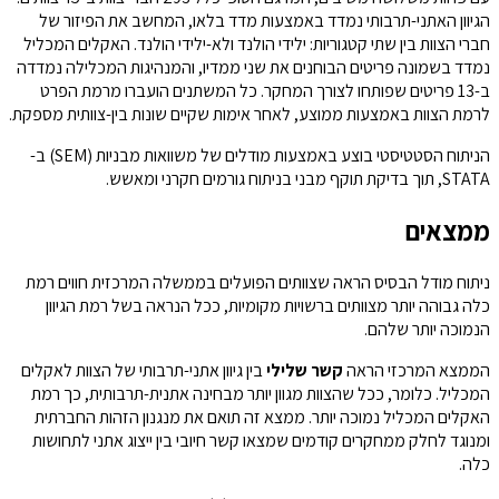
הגיוון האתני-תרבותי נמדד באמצעות מדד בלאו, המחשב את הפיזור של
חברי הצוות בין שתי קטגוריות: ילידי הולנד ולא-ילידי הולנד. האקלים המכליל
נמדד בשמונה פריטים הבוחנים את שני ממדיו, והמנהיגות המכלילה נמדדה
ב-13 פריטים שפותחו לצורך המחקר. כל המשתנים הועברו מרמת הפרט
לרמת הצוות באמצעות ממוצע, לאחר אימות שקיים שונות בין-צוותית מספקת.
הניתוח הסטטיסטי בוצע באמצעות מודלים של משוואות מבניות (SEM) ב-
STATA, תוך בדיקת תוקף מבני בניתוח גורמים חקרני ומאשש.
ממצאים
ניתוח מודל הבסיס הראה שצוותים הפועלים בממשלה המרכזית חווים רמת
כלה גבוהה יותר מצוותים ברשויות מקומיות, ככל הנראה בשל רמת הגיוון
הנמוכה יותר שלהם.
הממצא המרכזי הראה
קשר שלילי
בין גיוון אתני-תרבותי של הצוות לאקלים
המכליל. כלומר, ככל שהצוות מגוון יותר מבחינה אתנית-תרבותית, כך רמת
האקלים המכליל נמוכה יותר. ממצא זה תואם את מנגנון הזהות החברתית
ומנוגד לחלק ממחקרים קודמים שמצאו קשר חיובי בין ייצוג אתני לתחושות
כלה.