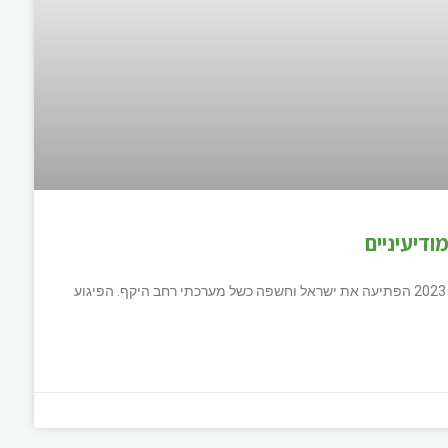
רקע כללי והשלכות אזוריות מתקפת חמאס ב-7 באוקטובר 2023 הפתיעה את ישראל וחשפה כשל מערכתי רחב היקף. הפיגוע